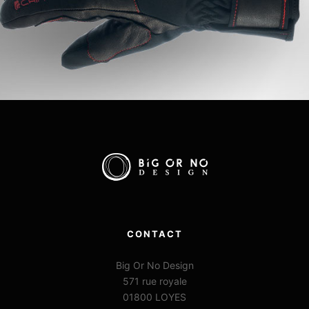
CONTACT
Big Or No Design
571 rue royale
01800 LOYES