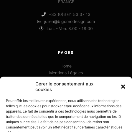
FRANCE
+33 (0)6 61 53 37 13
julien@bigornodesign.com
Lun. - Ven. 8.00 - 18.00
PAGES
Home
Mentions Légales
Newsletter
Gérer le consentement aux
Politique de cookies (UE)
cookies
Portfolio
Pour offrir les meilleures expériences, nous utilisons des technologies
telles que les cookies pour stocker et/ou accéder aux informations des
appareils. Le fait de consentir à ces technologies nous permettra de
traiter des données telles que le comportement de navigation ou les ID
uniques sur ce site. Le fait de ne pas consentir ou de retirer son
consentement peut avoir un effet négatif sur certaines caractéristiques