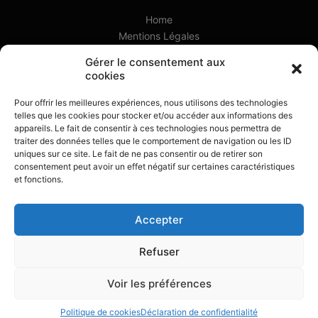
Home
Mentions Légales
Newsletter
Gérer le consentement aux
Politique de cookies (UE)
cookies
Portfolio
Pour offrir les meilleures expériences, nous utilisons des technologies
telles que les cookies pour stocker et/ou accéder aux informations des
appareils. Le fait de consentir à ces technologies nous permettra de
traiter des données telles que le comportement de navigation ou les ID
uniques sur ce site. Le fait de ne pas consentir ou de retirer son
consentement peut avoir un effet négatif sur certaines caractéristiques
et fonctions.
Accepter
Refuser
Voir les préférences
Big Or No Design made with
Apollo13
Politique de cookies
Déclaration de confidentialité